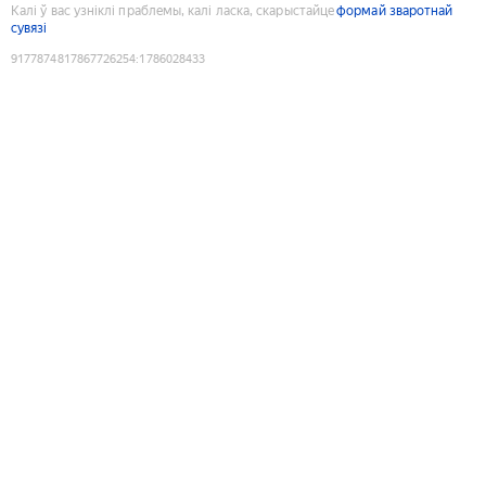
Калі ў вас узніклі праблемы, калі ласка, скарыстайце
формай зваротнай
сувязі
9177874817867726254
:
1786028433