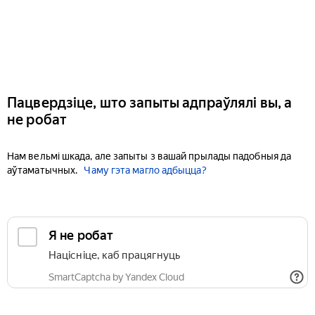
Пацвердзіце, што запыты адпраўлялі вы, а
не робат
Нам вельмі шкада, але запыты з вашай прылады падобныя да
аўтаматычных.
Чаму гэта магло адбыцца?
Я не робат
Націсніце, каб працягнуць
SmartCaptcha by Yandex Cloud