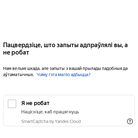
Пацвердзіце, што запыты адпраўлялі вы, а
не робат
Нам вельмі шкада, але запыты з вашай прылады падобныя да
аўтаматычных.
Чаму гэта магло адбыцца?
Я не робат
Націсніце, каб працягнуць
SmartCaptcha by Yandex Cloud