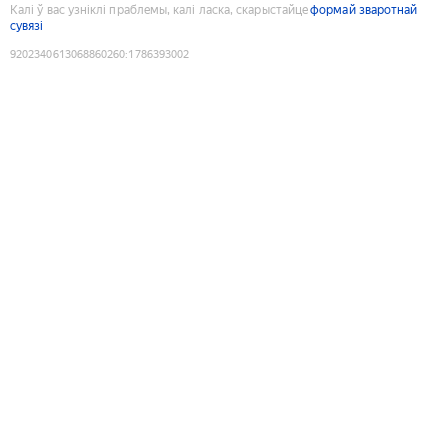
Калі ў вас узніклі праблемы, калі ласка, скарыстайце
формай зваротнай
сувязі
9202340613068860260
:
1786393002