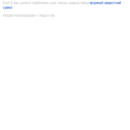
Калі ў вас узніклі праблемы, калі ласка, скарыстайце
формай зваротнай
сувязі
9192857970596255907
:
1786251700