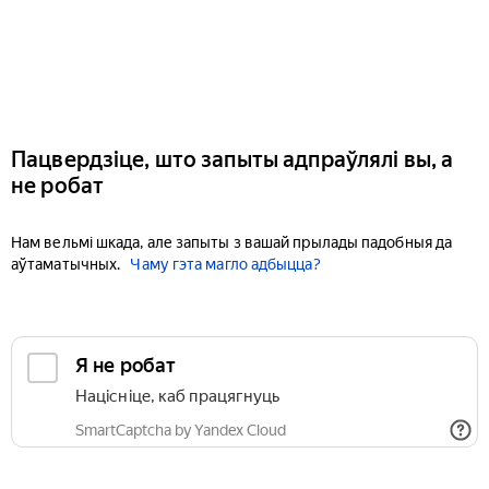
Пацвердзіце, што запыты адпраўлялі вы, а
не робат
Нам вельмі шкада, але запыты з вашай прылады падобныя да
аўтаматычных.
Чаму гэта магло адбыцца?
Я не робат
Націсніце, каб працягнуць
SmartCaptcha by Yandex Cloud