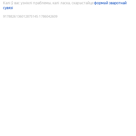
Калі ў вас узніклі праблемы, калі ласка, скарыстайце
формай зваротнай
сувязі
9178826136012875145
:
1786042609