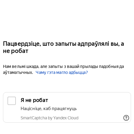
Пацвердзіце, што запыты адпраўлялі вы, а
не робат
Нам вельмі шкада, але запыты з вашай прылады падобныя да
аўтаматычных.
Чаму гэта магло адбыцца?
Я не робат
Націсніце, каб працягнуць
SmartCaptcha by Yandex Cloud