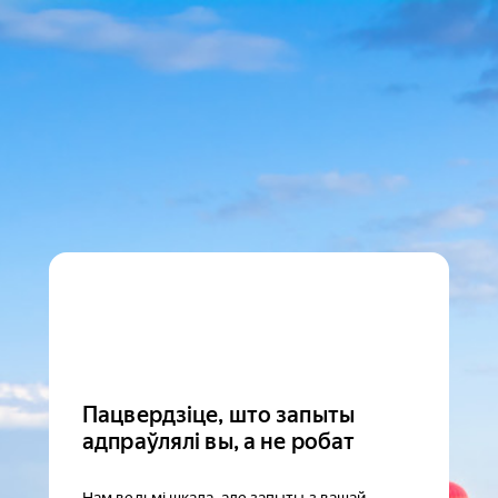
Пацвердзіце, што запыты
адпраўлялі вы, а не робат