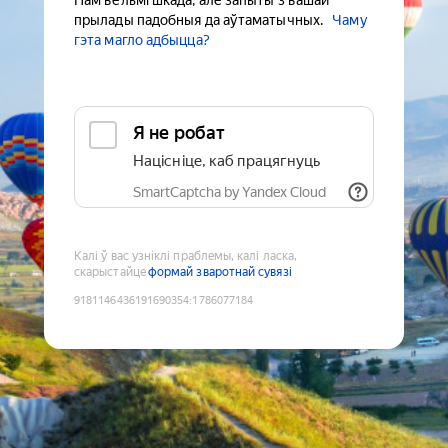
Нам вельмі шкада, але запыты з вашай
прылады падобныя да аўтаматычных.
Чаму
гэта магло адбыцца?
Я не робат
Націсніце, каб працягнуць
SmartCaptcha by Yandex Cloud
Калі ў вас узніклі праблемы, калі ласка,
скарыстайце
формай зваротнай сувязі
9181146436191690354
:
1786077184