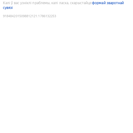
Калі ў вас узніклі праблемы, калі ласка, скарыстайце
формай зваротнай
сувязі
9184842015098812121
:
1786132253