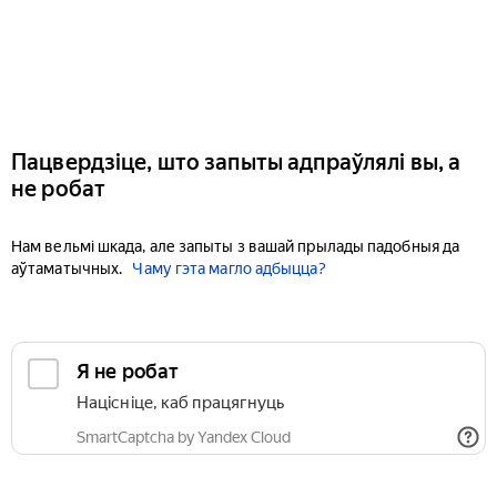
Пацвердзіце, што запыты адпраўлялі вы, а
не робат
Нам вельмі шкада, але запыты з вашай прылады падобныя да
аўтаматычных.
Чаму гэта магло адбыцца?
Я не робат
Націсніце, каб працягнуць
SmartCaptcha by Yandex Cloud