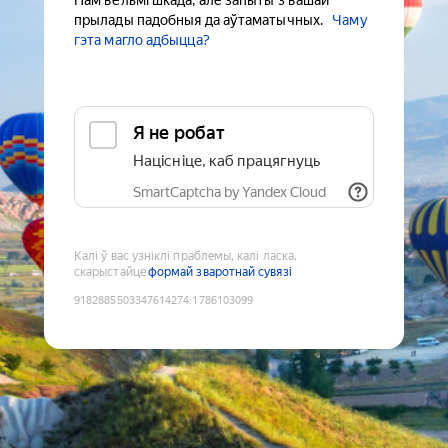
Нам вельмі шкада, але запыты з вашай
прылады падобныя да аўтаматычных.
Чаму
гэта магло адбыцца?
Я не робат
Націсніце, каб працягнуць
SmartCaptcha by Yandex Cloud
Калі ў вас узніклі праблемы, калі ласка,
скарыстайце
формай зваротнай сувязі
9182885503347614274
:
1786103099