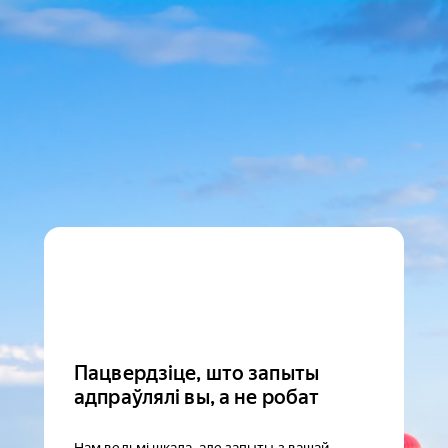
Пацвердзіце, што запыты
адпраўлялі вы, а не робат