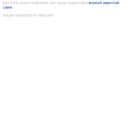
Калі ў вас узніклі праблемы, калі ласка, скарыстайце
формай зваротнай
сувязі
9182941748560423179
:
1786103937