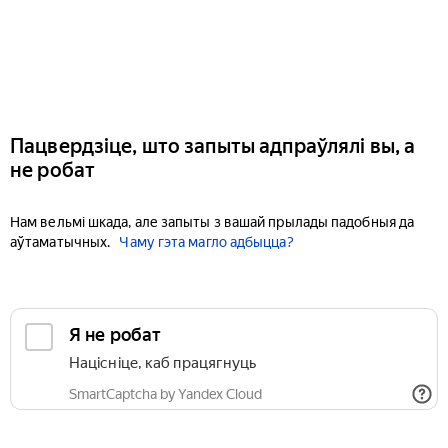
Пацвердзіце, што запыты адпраўлялі вы, а
не робат
Нам вельмі шкада, але запыты з вашай прылады падобныя да
аўтаматычных.
Чаму гэта магло адбыцца?
Я не робат
Націсніце, каб працягнуць
SmartCaptcha by Yandex Cloud