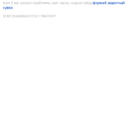
Калі ў вас узніклі праблемы, калі ласка, скарыстайце
формай зваротнай
сувязі
9180729468084237316
:
1786070971