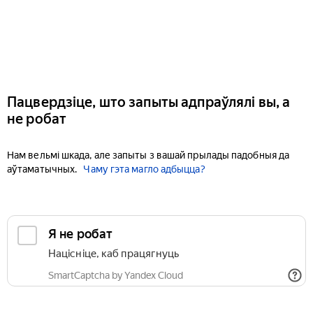
Пацвердзіце, што запыты адпраўлялі вы, а
не робат
Нам вельмі шкада, але запыты з вашай прылады падобныя да
аўтаматычных.
Чаму гэта магло адбыцца?
Я не робат
Націсніце, каб працягнуць
SmartCaptcha by Yandex Cloud