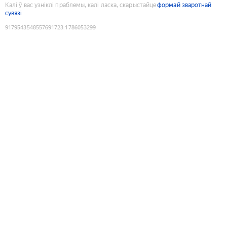
Калі ў вас узніклі праблемы, калі ласка, скарыстайце
формай зваротнай
сувязі
9179543548557691723
:
1786053299