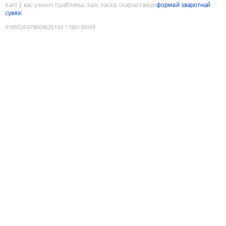
Калі ў вас узніклі праблемы, калі ласка, скарыстайце
формай зваротнай
сувязі
9185026979609625143
:
1786135009