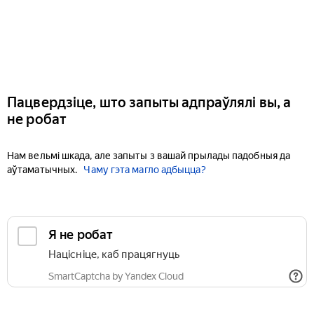
Пацвердзіце, што запыты адпраўлялі вы, а
не робат
Нам вельмі шкада, але запыты з вашай прылады падобныя да
аўтаматычных.
Чаму гэта магло адбыцца?
Я не робат
Націсніце, каб працягнуць
SmartCaptcha by Yandex Cloud