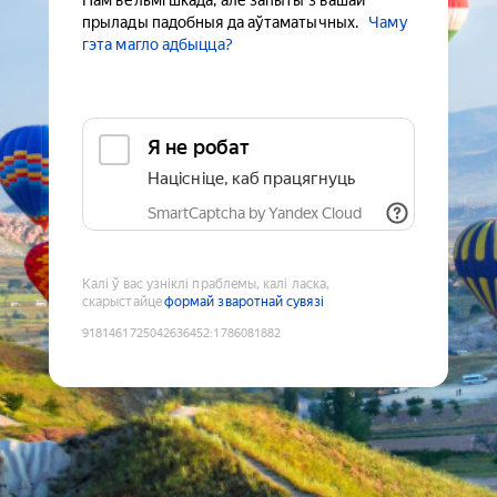
Нам вельмі шкада, але запыты з вашай
прылады падобныя да аўтаматычных.
Чаму
гэта магло адбыцца?
Я не робат
Націсніце, каб працягнуць
SmartCaptcha by Yandex Cloud
Калі ў вас узніклі праблемы, калі ласка,
скарыстайце
формай зваротнай сувязі
9181461725042636452
:
1786081882