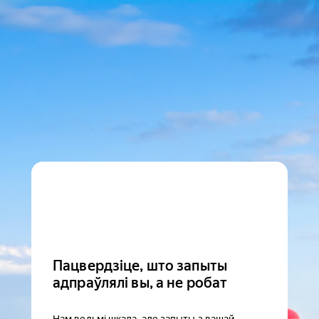
Пацвердзіце, што запыты
адпраўлялі вы, а не робат