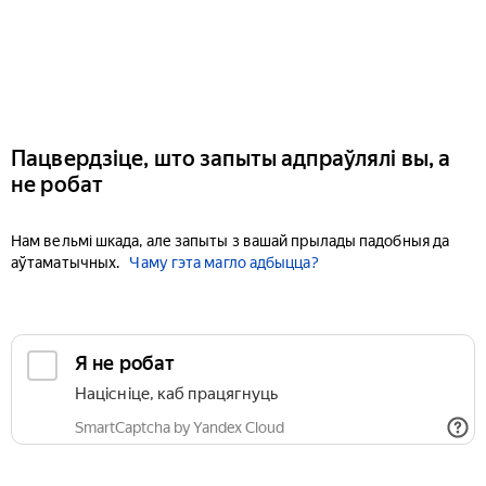
Пацвердзіце, што запыты адпраўлялі вы, а
не робат
Нам вельмі шкада, але запыты з вашай прылады падобныя да
аўтаматычных.
Чаму гэта магло адбыцца?
Я не робат
Націсніце, каб працягнуць
SmartCaptcha by Yandex Cloud