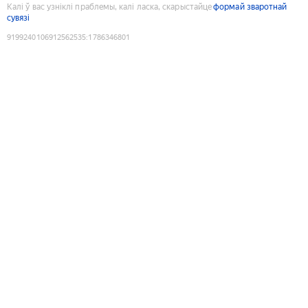
Калі ў вас узніклі праблемы, калі ласка, скарыстайце
формай зваротнай
сувязі
9199240106912562535
:
1786346801