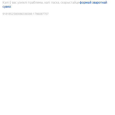
Калі ў вас узніклі праблемы, калі ласка, скарыстайце
формай зваротнай
сувязі
9181852580086336588
:
1786087707