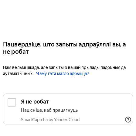
Пацвердзіце, што запыты адпраўлялі вы, а
не робат
Нам вельмі шкада, але запыты з вашай прылады падобныя да
аўтаматычных.
Чаму гэта магло адбыцца?
Я не робат
Націсніце, каб працягнуць
SmartCaptcha by Yandex Cloud