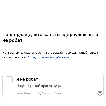
Пацвердзіце, што запыты адпраўлялі вы, а
не робат
Нам вельмі шкада, але запыты з вашай прылады падобныя да
аўтаматычных.
Чаму гэта магло адбыцца?
Я не робат
Націсніце, каб працягнуць
SmartCaptcha by Yandex Cloud