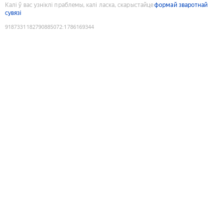
Калі ў вас узніклі праблемы, калі ласка, скарыстайце
формай зваротнай
сувязі
9187331182790885072
:
1786169344