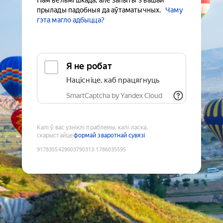
Нам вельмі шкада, але запыты з вашай
прылады падобныя да аўтаматычных.
Чаму
гэта магло адбыцца?
Я не робат
Націсніце, каб працягнуць
SmartCaptcha by Yandex Cloud
Калі ў вас узніклі праблемы, калі ласка,
скарыстайце
формай зваротнай сувязі
9178355429003790313
:
1786035595