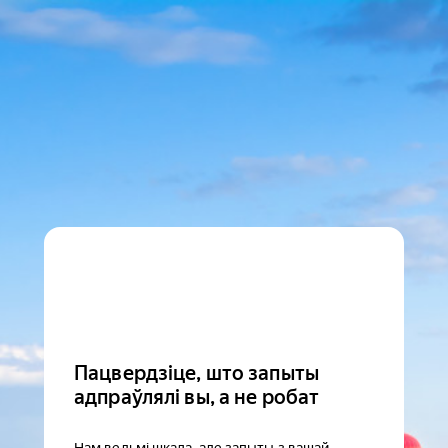
Пацвердзіце, што запыты
адпраўлялі вы, а не робат