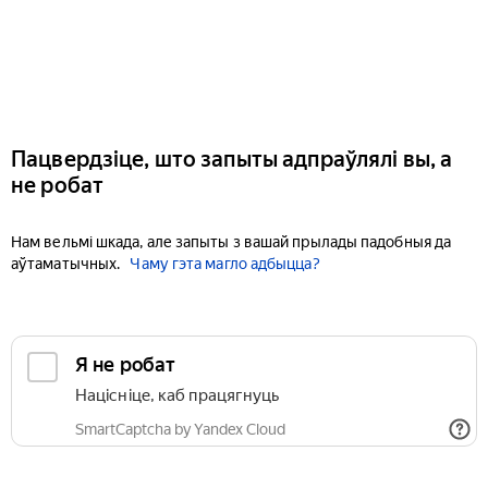
Пацвердзіце, што запыты адпраўлялі вы, а
не робат
Нам вельмі шкада, але запыты з вашай прылады падобныя да
аўтаматычных.
Чаму гэта магло адбыцца?
Я не робат
Націсніце, каб працягнуць
SmartCaptcha by Yandex Cloud