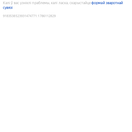
Калі ў вас узніклі праблемы, калі ласка, скарыстайце
формай зваротнай
сувязі
9183538523931474771
:
1786112829