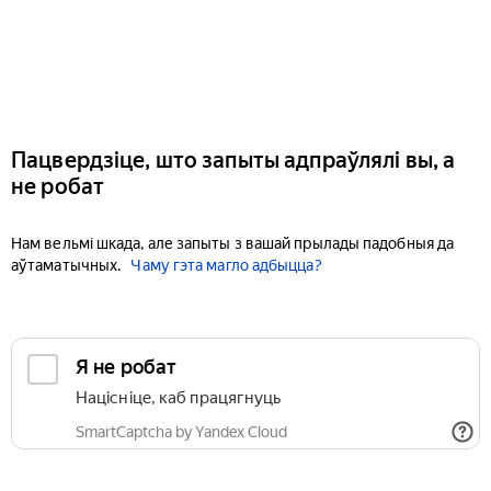
Пацвердзіце, што запыты адпраўлялі вы, а
не робат
Нам вельмі шкада, але запыты з вашай прылады падобныя да
аўтаматычных.
Чаму гэта магло адбыцца?
Я не робат
Націсніце, каб працягнуць
SmartCaptcha by Yandex Cloud