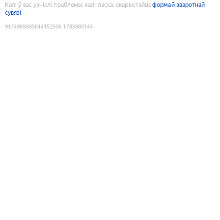
Калі ў вас узніклі праблемы, калі ласка, скарыстайце
формай зваротнай
сувязі
9174969685614152506
:
1785985144