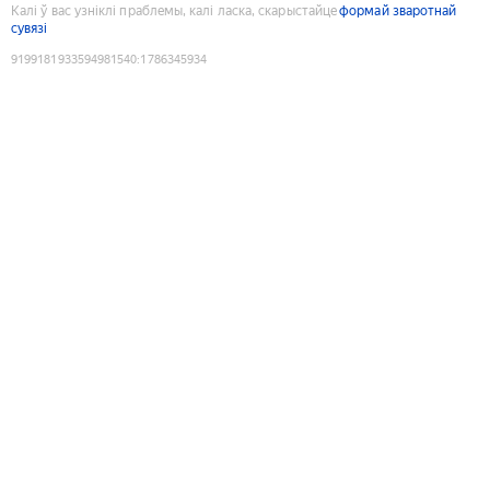
Калі ў вас узніклі праблемы, калі ласка, скарыстайце
формай зваротнай
сувязі
9199181933594981540
:
1786345934