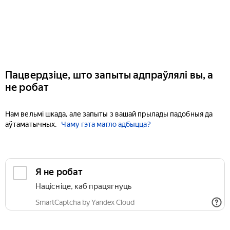
Пацвердзіце, што запыты адпраўлялі вы, а
не робат
Нам вельмі шкада, але запыты з вашай прылады падобныя да
аўтаматычных.
Чаму гэта магло адбыцца?
Я не робат
Націсніце, каб працягнуць
SmartCaptcha by Yandex Cloud