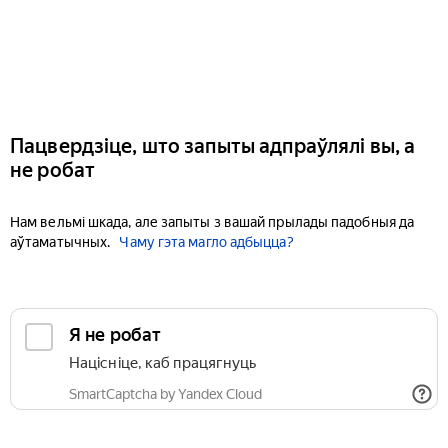
Пацвердзіце, што запыты адпраўлялі вы, а
не робат
Нам вельмі шкада, але запыты з вашай прылады падобныя да
аўтаматычных.
Чаму гэта магло адбыцца?
Я не робат
Націсніце, каб працягнуць
SmartCaptcha by Yandex Cloud