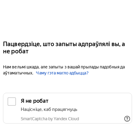
Пацвердзіце, што запыты адпраўлялі вы, а
не робат
Нам вельмі шкада, але запыты з вашай прылады падобныя да
аўтаматычных.
Чаму гэта магло адбыцца?
Я не робат
Націсніце, каб працягнуць
SmartCaptcha by Yandex Cloud