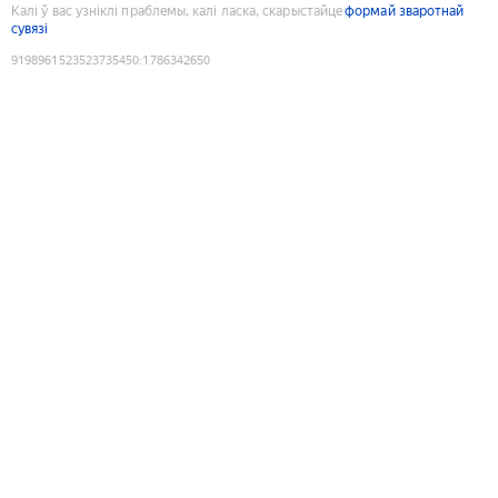
Калі ў вас узніклі праблемы, калі ласка, скарыстайце
формай зваротнай
сувязі
9198961523523735450
:
1786342650