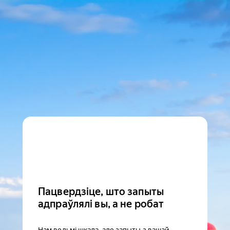
Пацвердзіце, што запыты
адпраўлялі вы, а не робат