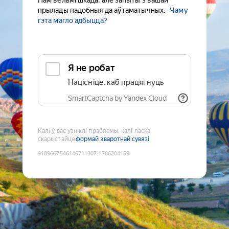
Нам вельмі шкада, але запыты з вашай
прылады падобныя да аўтаматычных.
Чаму
гэта магло адбыцца?
Я не робат
Націсніце, каб працягнуць
SmartCaptcha by Yandex Cloud
Калі ў вас узніклі праблемы, калі ласка,
скарыстайце
формай зваротнай сувязі
9189667546146711307
:
1786204159