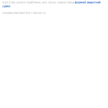
Калі ў вас узніклі праблемы, калі ласка, скарыстайце
формай зваротнай
сувязі
9182886394618641979
:
1786103112