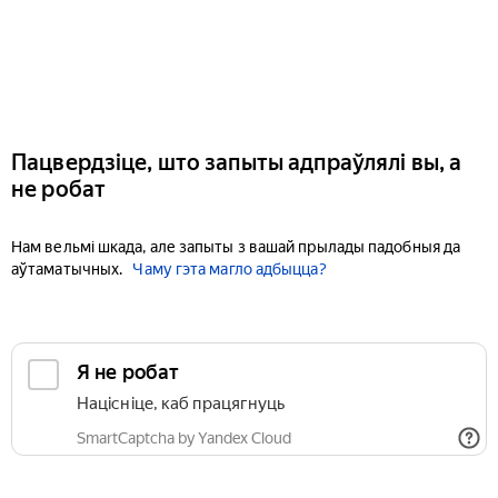
Пацвердзіце, што запыты адпраўлялі вы, а
не робат
Нам вельмі шкада, але запыты з вашай прылады падобныя да
аўтаматычных.
Чаму гэта магло адбыцца?
Я не робат
Націсніце, каб працягнуць
SmartCaptcha by Yandex Cloud