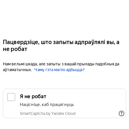
Пацвердзіце, што запыты адпраўлялі вы, а
не робат
Нам вельмі шкада, але запыты з вашай прылады падобныя да
аўтаматычных.
Чаму гэта магло адбыцца?
Я не робат
Націсніце, каб працягнуць
SmartCaptcha by Yandex Cloud