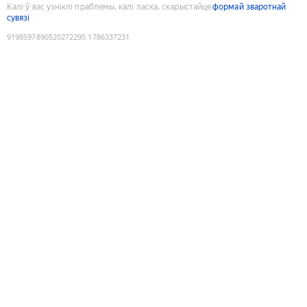
Калі ў вас узніклі праблемы, калі ласка, скарыстайце
формай зваротнай
сувязі
9198597890520272295
:
1786337231