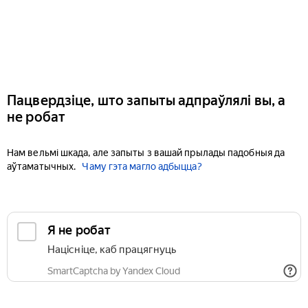
Пацвердзіце, што запыты адпраўлялі вы, а
не робат
Нам вельмі шкада, але запыты з вашай прылады падобныя да
аўтаматычных.
Чаму гэта магло адбыцца?
Я не робат
Націсніце, каб працягнуць
SmartCaptcha by Yandex Cloud