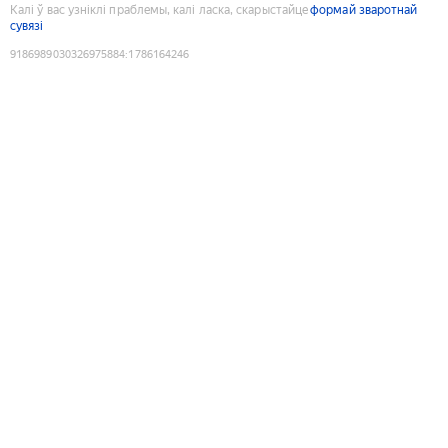
Калі ў вас узніклі праблемы, калі ласка, скарыстайце
формай зваротнай
сувязі
9186989030326975884
:
1786164246