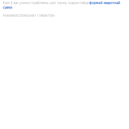
Калі ў вас узніклі праблемы, калі ласка, скарыстайце
формай зваротнай
сувязі
9180486872359425481
:
1786067356