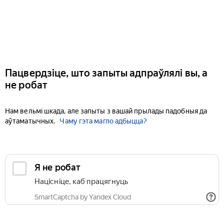
Пацвердзіце, што запыты адпраўлялі вы, а
не робат
Нам вельмі шкада, але запыты з вашай прылады падобныя да
аўтаматычных.
Чаму гэта магло адбыцца?
Я не робат
Націсніце, каб працягнуць
SmartCaptcha by Yandex Cloud