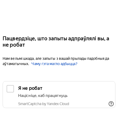
Пацвердзіце, што запыты адпраўлялі вы, а
не робат
Нам вельмі шкада, але запыты з вашай прылады падобныя да
аўтаматычных.
Чаму гэта магло адбыцца?
Я не робат
Націсніце, каб працягнуць
SmartCaptcha by Yandex Cloud