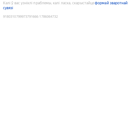
Калі ў вас узніклі праблемы, калі ласка, скарыстайце
формай зваротнай
сувязі
9180310799973791666
:
1786064732