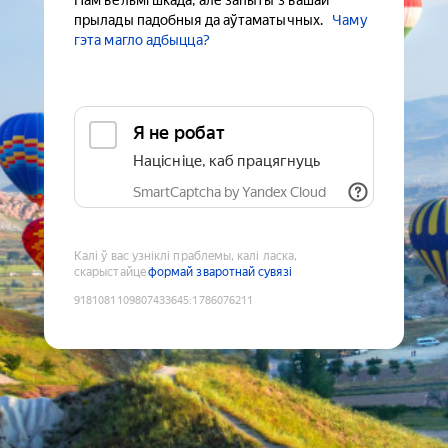
Нам вельмі шкада, але запыты з вашай
прылады падобныя да аўтаматычных.
Чаму
гэта магло адбыцца?
Я не робат
Націсніце, каб працягнуць
SmartCaptcha by Yandex Cloud
Калі ў вас узніклі праблемы, калі ласка,
скарыстайце
формай зваротнай сувязі
9181081109807433645
:
1786076211