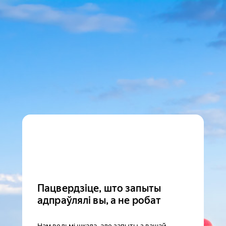
Пацвердзіце, што запыты
адпраўлялі вы, а не робат