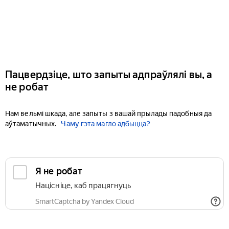
Пацвердзіце, што запыты адпраўлялі вы, а
не робат
Нам вельмі шкада, але запыты з вашай прылады падобныя да
аўтаматычных.
Чаму гэта магло адбыцца?
Я не робат
Націсніце, каб працягнуць
SmartCaptcha by Yandex Cloud