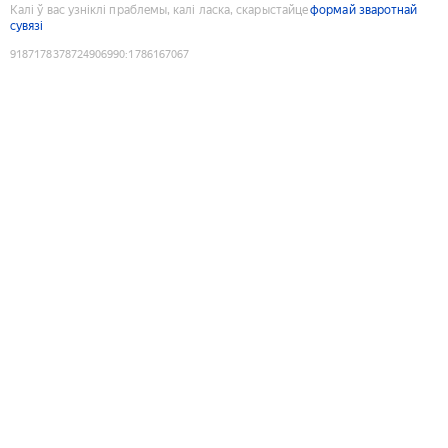
Калі ў вас узніклі праблемы, калі ласка, скарыстайце
формай зваротнай
сувязі
9187178378724906990
:
1786167067