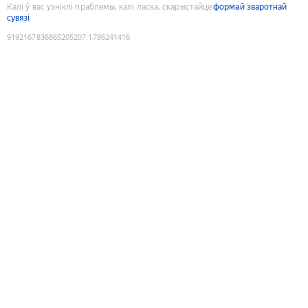
Калі ў вас узніклі праблемы, калі ласка, скарыстайце
формай зваротнай
сувязі
9192167836865205207
:
1786241416