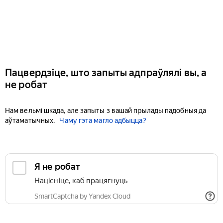
Пацвердзіце, што запыты адпраўлялі вы, а
не робат
Нам вельмі шкада, але запыты з вашай прылады падобныя да
аўтаматычных.
Чаму гэта магло адбыцца?
Я не робат
Націсніце, каб працягнуць
SmartCaptcha by Yandex Cloud