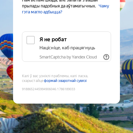
Нам вельмі шкада, але запыты з вашай
прылады падобныя да аўтаматычных.
Чаму
гэта магло адбыцца?
Я не робат
Націсніце, каб працягнуць
SmartCaptcha by Yandex Cloud
Калі ў вас узніклі праблемы, калі ласка,
скарыстайце
формай зваротнай сувязі
9188652445994906046
:
1786189033