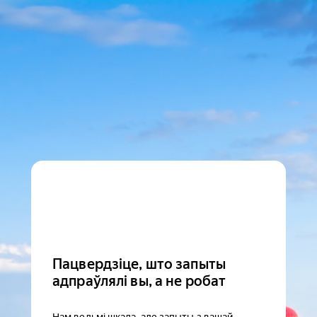
Пацвердзіце, што запыты
адпраўлялі вы, а не робат