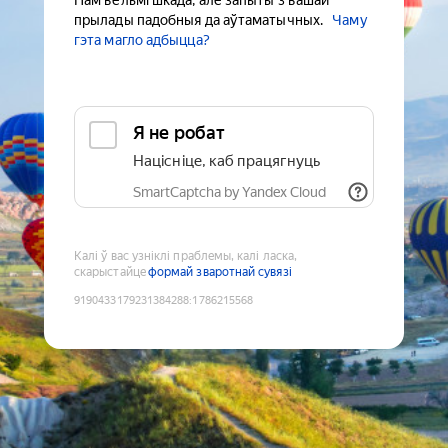
Нам вельмі шкада, але запыты з вашай
прылады падобныя да аўтаматычных.
Чаму
гэта магло адбыцца?
Я не робат
Націсніце, каб працягнуць
SmartCaptcha by Yandex Cloud
Калі ў вас узніклі праблемы, калі ласка,
скарыстайце
формай зваротнай сувязі
9190433179231384288
:
1786215568