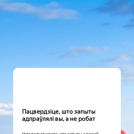
Пацвердзіце, што запыты
адпраўлялі вы, а не робат