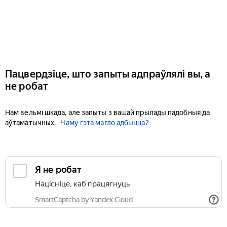
Пацвердзіце, што запыты адпраўлялі вы, а
не робат
Нам вельмі шкада, але запыты з вашай прылады падобныя да
аўтаматычных.
Чаму гэта магло адбыцца?
Я не робат
Націсніце, каб працягнуць
SmartCaptcha by Yandex Cloud