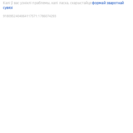
Калі ў вас узніклі праблемы, калі ласка, скарыстайце
формай зваротнай
сувязі
9180952404064117571
:
1786074293