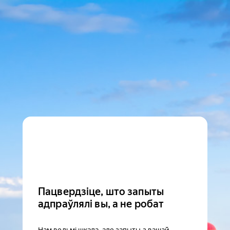
Пацвердзіце, што запыты
адпраўлялі вы, а не робат