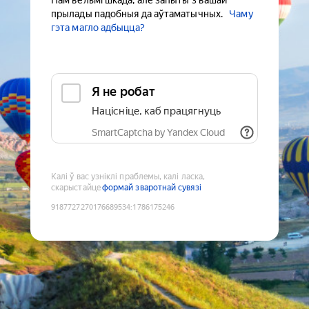
Нам вельмі шкада, але запыты з вашай
прылады падобныя да аўтаматычных.
Чаму
гэта магло адбыцца?
Я не робат
Націсніце, каб працягнуць
SmartCaptcha by Yandex Cloud
Калі ў вас узніклі праблемы, калі ласка,
скарыстайце
формай зваротнай сувязі
9187727270176689534
:
1786175246