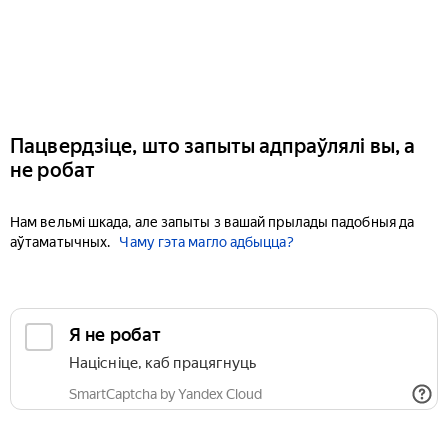
Пацвердзіце, што запыты адпраўлялі вы, а
не робат
Нам вельмі шкада, але запыты з вашай прылады падобныя да
аўтаматычных.
Чаму гэта магло адбыцца?
Я не робат
Націсніце, каб працягнуць
SmartCaptcha by Yandex Cloud