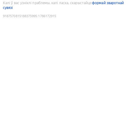
Калі ў вас узніклі праблемы, калі ласка, скарыстайце
формай зваротнай
сувязі
9187570815188375995
:
1786172915