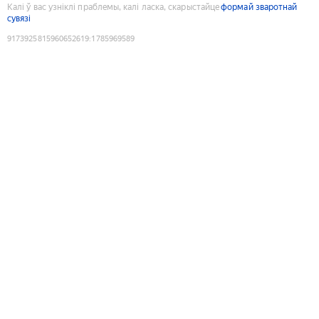
Калі ў вас узніклі праблемы, калі ласка, скарыстайце
формай зваротнай
сувязі
9173925815960652619
:
1785969589