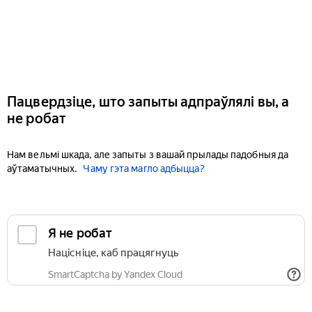
Пацвердзіце, што запыты адпраўлялі вы, а
не робат
Нам вельмі шкада, але запыты з вашай прылады падобныя да
аўтаматычных.
Чаму гэта магло адбыцца?
Я не робат
Націсніце, каб працягнуць
SmartCaptcha by Yandex Cloud