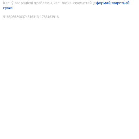
Калі ў вас узніклі праблемы, калі ласка, скарыстайце
формай зваротнай
сувязі
9186966890374516313
:
1786163916