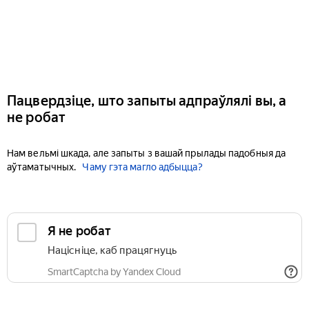
Пацвердзіце, што запыты адпраўлялі вы, а
не робат
Нам вельмі шкада, але запыты з вашай прылады падобныя да
аўтаматычных.
Чаму гэта магло адбыцца?
Я не робат
Націсніце, каб працягнуць
SmartCaptcha by Yandex Cloud