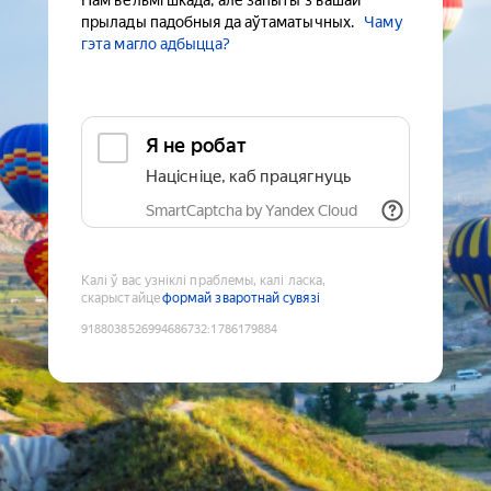
Нам вельмі шкада, але запыты з вашай
прылады падобныя да аўтаматычных.
Чаму
гэта магло адбыцца?
Я не робат
Націсніце, каб працягнуць
SmartCaptcha by Yandex Cloud
Калі ў вас узніклі праблемы, калі ласка,
скарыстайце
формай зваротнай сувязі
9188038526994686732
:
1786179884