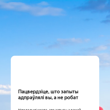
Пацвердзіце, што запыты
адпраўлялі вы, а не робат