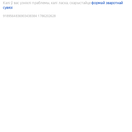
Калі ў вас узніклі праблемы, калі ласка, скарыстайце
формай зваротнай
сувязі
9189564836903438384
:
1786202628