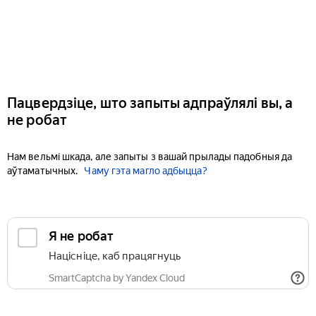
Пацвердзіце, што запыты адпраўлялі вы, а
не робат
Нам вельмі шкада, але запыты з вашай прылады падобныя да
аўтаматычных.
Чаму гэта магло адбыцца?
Я не робат
Націсніце, каб працягнуць
SmartCaptcha by Yandex Cloud