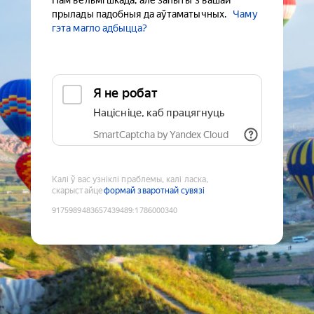
Нам вельмі шкада, але запыты з вашай
прылады падобныя да аўтаматычных.
Чаму
гэта магло адбыцца?
Я не робат
Націсніце, каб працягнуць
SmartCaptcha by Yandex Cloud
Калі ў вас узніклі праблемы, калі ласка,
скарыстайце
формай зваротнай сувязі
9175989483657439489
:
1786000340