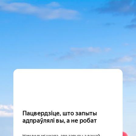
Пацвердзіце, што запыты
адпраўлялі вы, а не робат