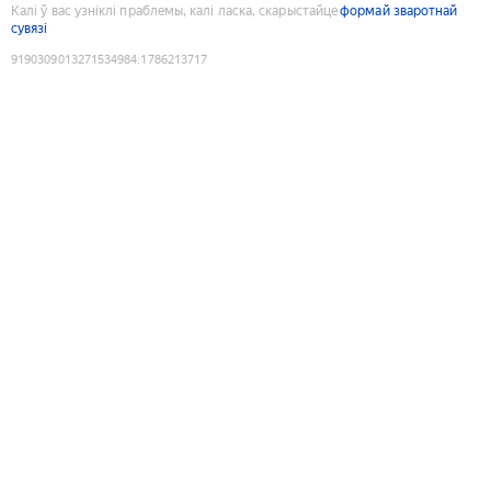
Калі ў вас узніклі праблемы, калі ласка, скарыстайце
формай зваротнай
сувязі
9190309013271534984
:
1786213717