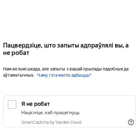
Пацвердзіце, што запыты адпраўлялі вы, а
не робат
Нам вельмі шкада, але запыты з вашай прылады падобныя да
аўтаматычных.
Чаму гэта магло адбыцца?
Я не робат
Націсніце, каб працягнуць
SmartCaptcha by Yandex Cloud