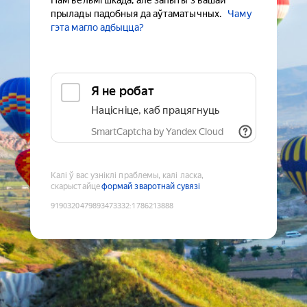
Нам вельмі шкада, але запыты з вашай
прылады падобныя да аўтаматычных.
Чаму
гэта магло адбыцца?
Я не робат
Націсніце, каб працягнуць
SmartCaptcha by Yandex Cloud
Калі ў вас узніклі праблемы, калі ласка,
скарыстайце
формай зваротнай сувязі
9190320479893473332
:
1786213888