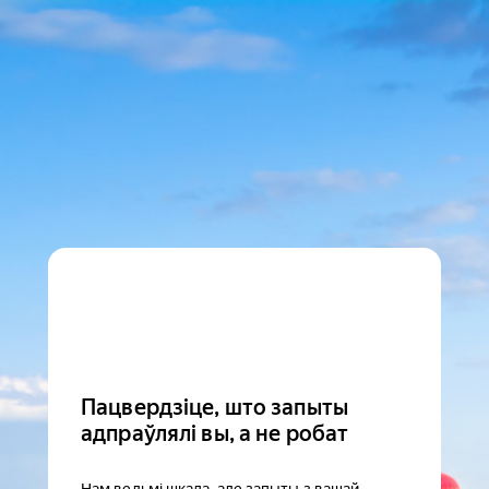
Пацвердзіце, што запыты
адпраўлялі вы, а не робат