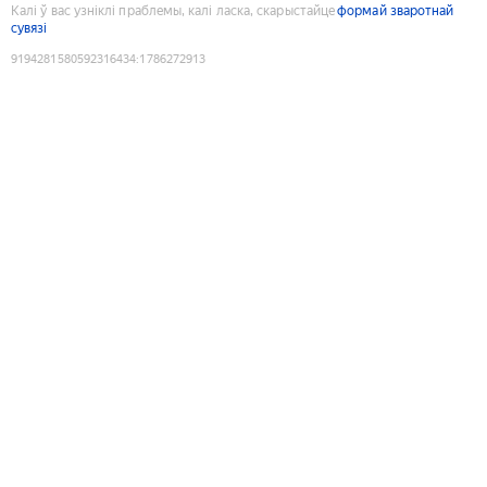
Калі ў вас узніклі праблемы, калі ласка, скарыстайце
формай зваротнай
сувязі
9194281580592316434
:
1786272913