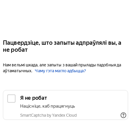
Пацвердзіце, што запыты адпраўлялі вы, а
не робат
Нам вельмі шкада, але запыты з вашай прылады падобныя да
аўтаматычных.
Чаму гэта магло адбыцца?
Я не робат
Націсніце, каб працягнуць
SmartCaptcha by Yandex Cloud