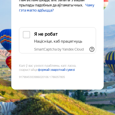
Нам вельмі шкада, але запыты з вашай
прылады падобныя да аўтаматычных.
Чаму
гэта магло адбыцца?
Я не робат
Націсніце, каб працягнуць
SmartCaptcha by Yandex Cloud
Калі ў вас узніклі праблемы, калі ласка,
скарыстайце
формай зваротнай сувязі
9179845933986020106
:
1786057805