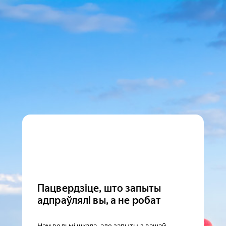
Пацвердзіце, што запыты
адпраўлялі вы, а не робат