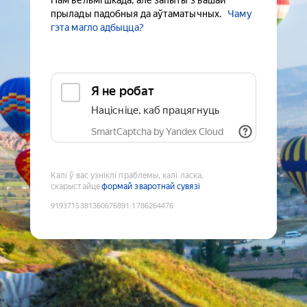
Нам вельмі шкада, але запыты з вашай
прылады падобныя да аўтаматычных.
Чаму
гэта магло адбыцца?
Я не робат
Націсніце, каб працягнуць
SmartCaptcha by Yandex Cloud
Калі ў вас узніклі праблемы, калі ласка,
скарыстайце
формай зваротнай сувязі
9193715381360676891
:
1786264476