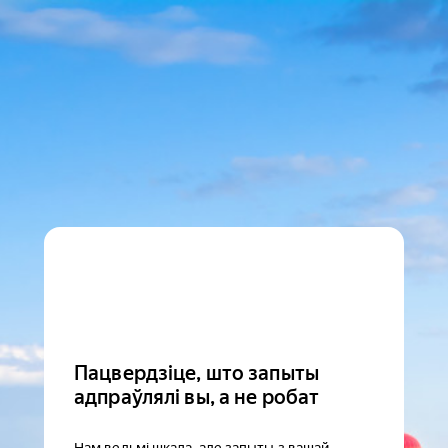
Пацвердзіце, што запыты
адпраўлялі вы, а не робат