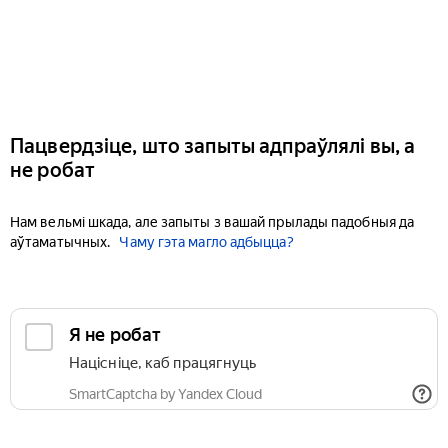
Пацвердзіце, што запыты адпраўлялі вы, а
не робат
Нам вельмі шкада, але запыты з вашай прылады падобныя да
аўтаматычных.
Чаму гэта магло адбыцца?
Я не робат
Націсніце, каб працягнуць
SmartCaptcha by Yandex Cloud