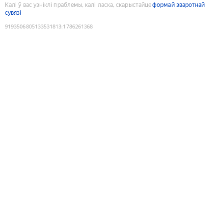
Калі ў вас узніклі праблемы, калі ласка, скарыстайце
формай зваротнай
сувязі
9193506805133531813
:
1786261368