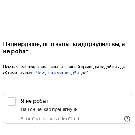
Пацвердзіце, што запыты адпраўлялі вы, а
не робат
Нам вельмі шкада, але запыты з вашай прылады падобныя да
аўтаматычных.
Чаму гэта магло адбыцца?
Я не робат
Націсніце, каб працягнуць
SmartCaptcha by Yandex Cloud