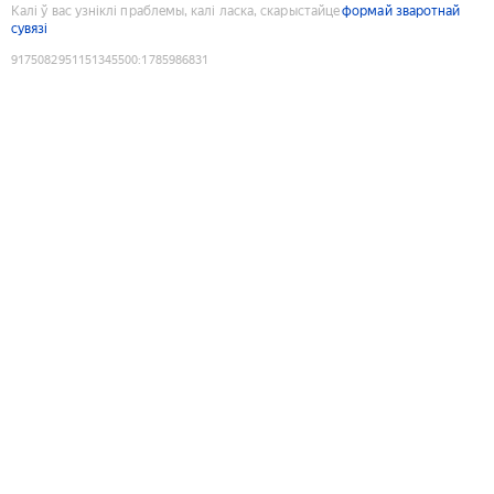
Калі ў вас узніклі праблемы, калі ласка, скарыстайце
формай зваротнай
сувязі
9175082951151345500
:
1785986831