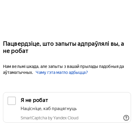
Пацвердзіце, што запыты адпраўлялі вы, а
не робат
Нам вельмі шкада, але запыты з вашай прылады падобныя да
аўтаматычных.
Чаму гэта магло адбыцца?
Я не робат
Націсніце, каб працягнуць
SmartCaptcha by Yandex Cloud