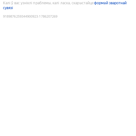
Калі ў вас узніклі праблемы, калі ласка, скарыстайце
формай зваротнай
сувязі
9189876259344900923
:
1786207269