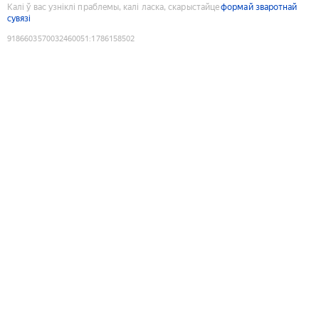
Калі ў вас узніклі праблемы, калі ласка, скарыстайце
формай зваротнай
сувязі
9186603570032460051
:
1786158502