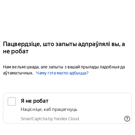
Пацвердзіце, што запыты адпраўлялі вы, а
не робат
Нам вельмі шкада, але запыты з вашай прылады падобныя да
аўтаматычных.
Чаму гэта магло адбыцца?
Я не робат
Націсніце, каб працягнуць
SmartCaptcha by Yandex Cloud