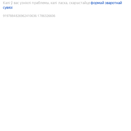
Калі ў вас узніклі праблемы, калі ласка, скарыстайце
формай зваротнай
сувязі
9197884826962410636
:
1786326606