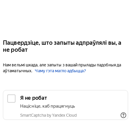
Пацвердзіце, што запыты адпраўлялі вы, а
не робат
Нам вельмі шкада, але запыты з вашай прылады падобныя да
аўтаматычных.
Чаму гэта магло адбыцца?
Я не робат
Націсніце, каб працягнуць
SmartCaptcha by Yandex Cloud